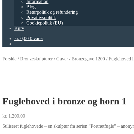
Information
Blog
Returpolitik og refundering
Privatlivspolitik
Cookiepolitik (EU)
Kurv
kr.
0,00
0 varer
Forside
/
Bronzeskulpturer
/
Gaver
/
Bronzegave 1200
/
Fuglehoved i
Fuglehoved i bronze og horn 1
kr.
1.200,00
Stiliseret fuglehovede – en skulptur fra serien “Portrætfugle” – ano