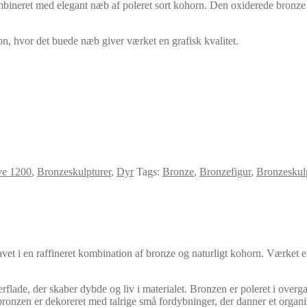
bineret med elegant næb af poleret sort kohorn. Den oxiderede bronze e
on, hvor det buede næb giver værket en grafisk kvalitet.
ve 1200
,
Bronzeskulpturer
,
Dyr
Tags:
Bronze
,
Bronzefigur
,
Bronzeskul
dlavet i en raffineret kombination af bronze og naturligt kohorn. Værket
erflade, der skaber dybde og liv i materialet. Bronzen er poleret i over
nzen er dekoreret med talrige små fordybninger, der danner et organis