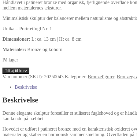
Håndlavet i patineret bronze med organisk, fjerlignende overflade kom
mellem materialernes teksturer.
Minimalistisk skulptur der balancerer mellem naturalisme og abstrakti
Unika – Portrætfugl Nr. 1
Dimensioner:
L: ca. 13 cm | H: ca. 8 cm
Materialer:
Bronze og kohorn
På lager
Fuglehoved
Tilføj til kurv
i
Varenummer (SKU):
20250043
Kategorier:
Bronzefigurer
,
Bronzega
bronze
og
Beskrivelse
horn
1
Beskrivelse
antal
Denne elegante skulptur forestiller et stiliseret fuglehoved og er hån
kan kende på næbbet.
Hovedet er udført i patineret bronze med en karakteristisk oxideret ov
materialer og skaber en harmonisk sammensmeltning. Overfladen på bro