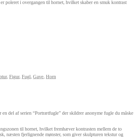
r poleret i overgangen til hornet, hvilket skaber en smuk kontrast
ptur
,
Figur
,
Fugl
,
Gave
,
Horn
 er en del af serien “Portrætfugle” der skildrer anonyme fugle du måske
gangszonen til hornet, hvilket fremhæver kontrasten mellem de to
k, næsten fjerlignende mønster, som giver skulpturen tekstur og