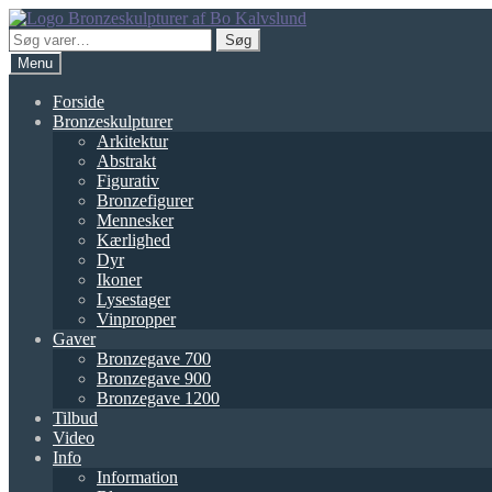
Spring
Spring
til
til
Søg
Søg
navigation
indhold
efter:
Menu
Forside
Bronzeskulpturer
Arkitektur
Abstrakt
Figurativ
Bronzefigurer
Mennesker
Kærlighed
Dyr
Ikoner
Lysestager
Vinpropper
Gaver
Bronzegave 700
Bronzegave 900
Bronzegave 1200
Tilbud
Video
Info
Information