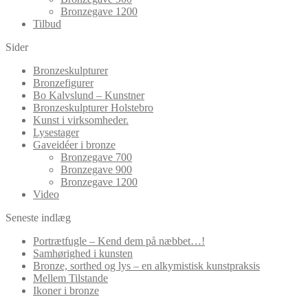
Bronzegave 1200
Tilbud
Sider
Bronzeskulpturer
Bronzefigurer
Bo Kalvslund – Kunstner
Bronzeskulpturer Holstebro
Kunst i virksomheder.
Lysestager
Gaveidéer i bronze
Bronzegave 700
Bronzegave 900
Bronzegave 1200
Video
Seneste indlæg
Portrætfugle – Kend dem på næbbet…!
Samhørighed i kunsten
Bronze, sorthed og lys – en alkymistisk kunstpraksis
Mellem Tilstande
Ikoner i bronze