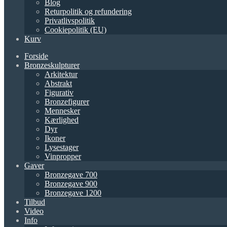
Blog
Returpolitik og refundering
Privatlivspolitik
Cookiepolitik (EU)
Kurv
Forside
Bronzeskulpturer
Arkitektur
Abstrakt
Figurativ
Bronzefigurer
Mennesker
Kærlighed
Dyr
Ikoner
Lysestager
Vinpropper
Gaver
Bronzegave 700
Bronzegave 900
Bronzegave 1200
Tilbud
Video
Info