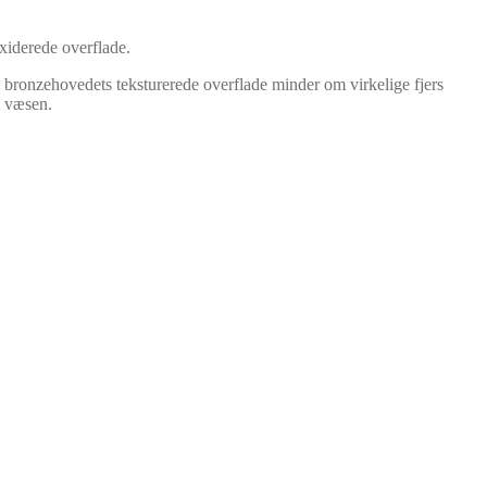
oxiderede overflade.
 bronzehovedets teksturerede overflade minder om virkelige fjers
m væsen.