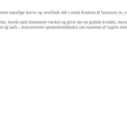
rnets naturlige kurve og overflade står i smuk kontrast til bronzens ru, 
akte, buede næb dominerer værket og giver det en grafisk kvalitet, mens
 hoved og næb – koncentrerer opmærksomheden om essensen af fuglen so