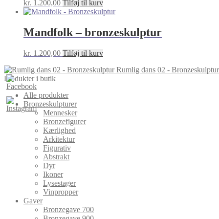
kr.
1.200,00
Tilføj til kurv
Mandfolk – bronzeskulptur
kr.
1.200,00
Tilføj til kurv
Rumlig dans 02 - Bronzeskulptur
Produkter i butik
Alle produkter
Bronzeskulpturer
Mennesker
Bronzefigurer
Kærlighed
Arkitektur
Figurativ
Abstrakt
Dyr
Ikoner
Lysestager
Vinpropper
Gaver
Bronzegave 700
Bronzegave 900