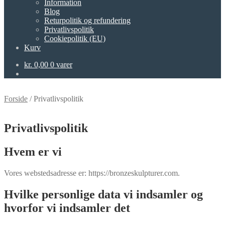
Information
Blog
Returpolitik og refundering
Privatlivspolitik
Cookiepolitik (EU)
Kurv
kr.
0,00
0 varer
Forside
/
Privatlivspolitik
Privatlivspolitik
Hvem er vi
Vores webstedsadresse er: https://bronzeskulpturer.com.
Hvilke personlige data vi indsamler og
hvorfor vi indsamler det