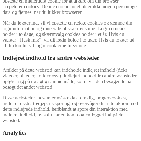
opsætte en midlertidig cookie for at afgøre om din browser
accpeterer cookies. Denne cookie indeholder ikke nogen personlige
data og fjernes, når du lukker browseren.
Når du logger ind, vil vi opsætte en række cookies og gemme din
logininformation og dine valg af skærmvisning. Login cookies
holder i to dage, og skærmvalg cookies holder i et år. Hvis du
vælger “Husk mig”, vil dit login holde i to uger. Hvis du logger ud
af din konto, vil login cookierne forsvinde.
Indlejret indhold fra andre websteder
Artikler på dette websted kan indeholde indlejret indhold (f.eks.
videoer, billeder, artikler osv.). Indlejret indhold fra andre websteder
opfører sig på nøjagtig samme måde, som hvis den besøgende har
besøgt det andet websted.
Disse websteder indsamler måske data om dig, bruger cookies,
indlejrer ekstra tredjeparts sporing, og overvåger din interaktion med
dette indlejrede indhold, heriblandt at spore din interaktion med
indlejret indhold, hvis du har en konto og en logget ind på det
websted.
Analytics