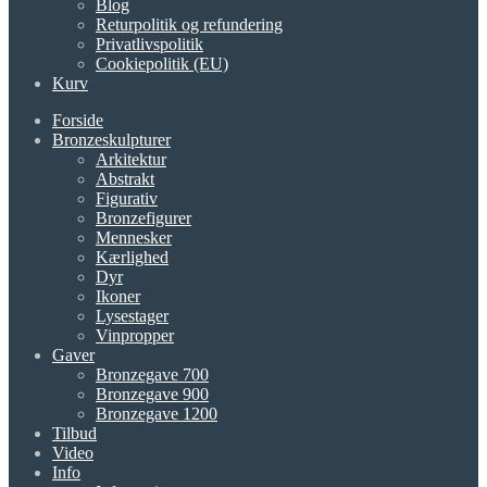
Blog
Returpolitik og refundering
Privatlivspolitik
Cookiepolitik (EU)
Kurv
Forside
Bronzeskulpturer
Arkitektur
Abstrakt
Figurativ
Bronzefigurer
Mennesker
Kærlighed
Dyr
Ikoner
Lysestager
Vinpropper
Gaver
Bronzegave 700
Bronzegave 900
Bronzegave 1200
Tilbud
Video
Info