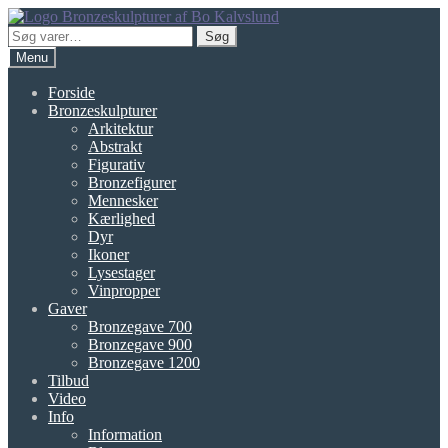
Spring
Spring
til
til
Søg
Søg
navigation
indhold
efter:
Menu
Forside
Bronzeskulpturer
Arkitektur
Abstrakt
Figurativ
Bronzefigurer
Mennesker
Kærlighed
Dyr
Ikoner
Lysestager
Vinpropper
Gaver
Bronzegave 700
Bronzegave 900
Bronzegave 1200
Tilbud
Video
Info
Information