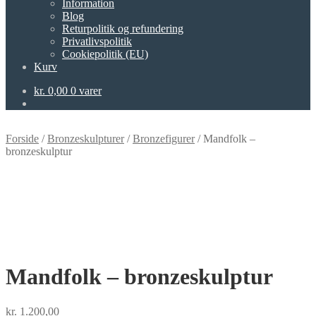
Information
Blog
Returpolitik og refundering
Privatlivspolitik
Cookiepolitik (EU)
Kurv
kr.
0,00
0 varer
Forside
/
Bronzeskulpturer
/
Bronzefigurer
/
Mandfolk –
bronzeskulptur
Mandfolk – bronzeskulptur
kr.
1.200,00