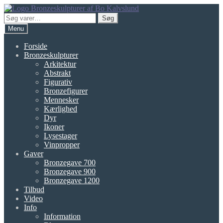
Spring
Spring
til
til
Søg
Søg
navigation
indhold
efter:
Menu
Forside
Bronzeskulpturer
Arkitektur
Abstrakt
Figurativ
Bronzefigurer
Mennesker
Kærlighed
Dyr
Ikoner
Lysestager
Vinpropper
Gaver
Bronzegave 700
Bronzegave 900
Bronzegave 1200
Tilbud
Video
Info
Information