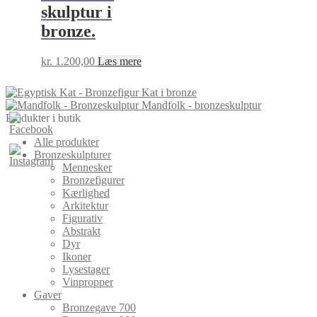
skulptur i
bronze.
kr.
1.200,00
Læs mere
Kat i bronze
Mandfolk - bronzeskulptur
Produkter i butik
Alle produkter
Bronzeskulpturer
Mennesker
Bronzefigurer
Kærlighed
Arkitektur
Figurativ
Abstrakt
Dyr
Ikoner
Lysestager
Vinpropper
Gaver
Bronzegave 700