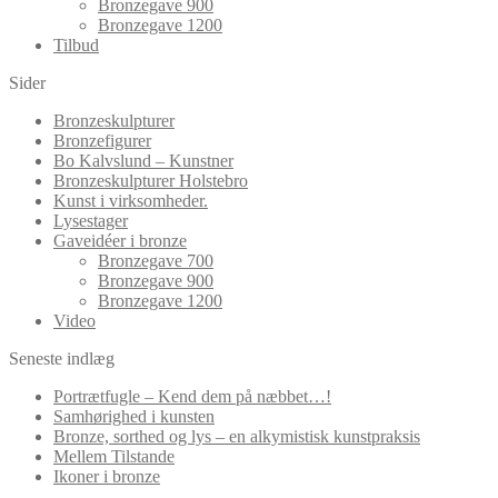
Bronzegave 900
Bronzegave 1200
Tilbud
Sider
Bronzeskulpturer
Bronzefigurer
Bo Kalvslund – Kunstner
Bronzeskulpturer Holstebro
Kunst i virksomheder.
Lysestager
Gaveidéer i bronze
Bronzegave 700
Bronzegave 900
Bronzegave 1200
Video
Seneste indlæg
Portrætfugle – Kend dem på næbbet…!
Samhørighed i kunsten
Bronze, sorthed og lys – en alkymistisk kunstpraksis
Mellem Tilstande
Ikoner i bronze