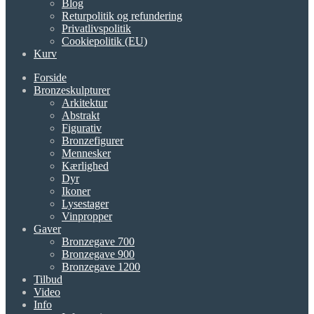
Blog
Returpolitik og refundering
Privatlivspolitik
Cookiepolitik (EU)
Kurv
Forside
Bronzeskulpturer
Arkitektur
Abstrakt
Figurativ
Bronzefigurer
Mennesker
Kærlighed
Dyr
Ikoner
Lysestager
Vinpropper
Gaver
Bronzegave 700
Bronzegave 900
Bronzegave 1200
Tilbud
Video
Info