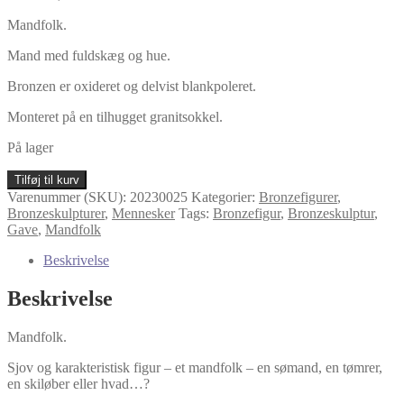
Mandfolk.
Mand med fuldskæg og hue.
Bronzen er oxideret og delvist blankpoleret.
Monteret på en tilhugget granitsokkel.
På lager
Mandfolk
Tilføj til kurv
-
Varenummer (SKU):
20230025
Kategorier:
Bronzefigurer
,
bronzeskulptur
Bronzeskulpturer
,
Mennesker
Tags:
Bronzefigur
,
Bronzeskulptur
,
antal
Gave
,
Mandfolk
Beskrivelse
Beskrivelse
Mandfolk.
Sjov og karakteristisk figur – et mandfolk – en sømand, en tømrer,
en skiløber eller hvad…?