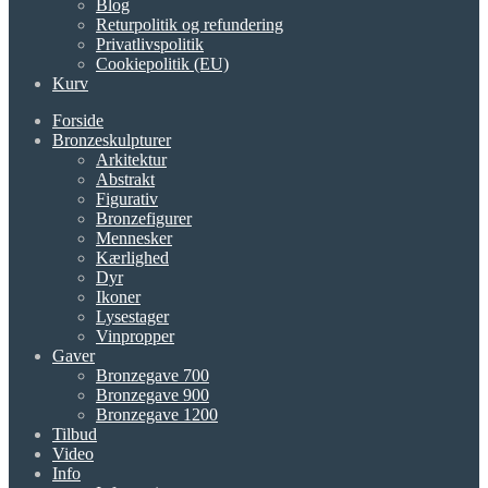
Blog
Returpolitik og refundering
Privatlivspolitik
Cookiepolitik (EU)
Kurv
Forside
Bronzeskulpturer
Arkitektur
Abstrakt
Figurativ
Bronzefigurer
Mennesker
Kærlighed
Dyr
Ikoner
Lysestager
Vinpropper
Gaver
Bronzegave 700
Bronzegave 900
Bronzegave 1200
Tilbud
Video
Info