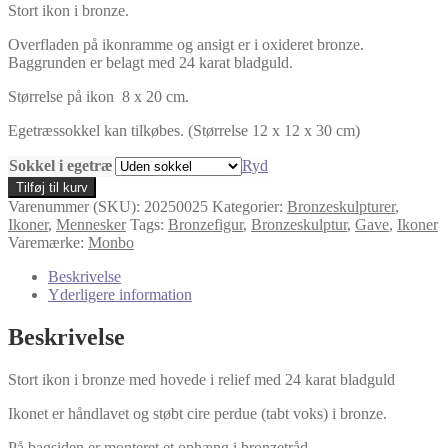
Stort ikon i bronze.
til
kr. 3.000,00
Overfladen på ikonramme og ansigt er i oxideret bronze.
Baggrunden er belagt med 24 karat bladguld.
Størrelse på ikon 8 x 20 cm.
Egetræssokkel kan tilkøbes. (Størrelse 12 x 12 x 30 cm)
Sokkel i egetræ
Ryd
Stort
Tilføj til kurv
ikon
Varenummer (SKU):
20250025
Kategorier:
Bronzeskulpturer
,
-
Ikoner
,
Mennesker
Tags:
Bronzefigur
,
Bronzeskulptur
,
Gave
,
Ikoner
Bronze
Varemærke:
Monbo
og
bladguld
Beskrivelse
antal
Yderligere information
Beskrivelse
Stort ikon i bronze med hovede i relief med 24 karat bladguld
Ikonet er håndlavet og støbt cire perdue (tabt voks) i bronze.
På bagsiden er monteret et ophæng i bronzetråd.