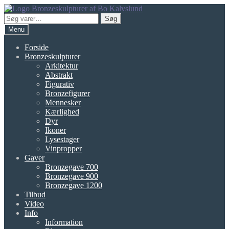
Spring
Spring
til
til
Søg
Søg
navigation
indhold
efter:
Menu
Forside
Bronzeskulpturer
Arkitektur
Abstrakt
Figurativ
Bronzefigurer
Mennesker
Kærlighed
Dyr
Ikoner
Lysestager
Vinpropper
Gaver
Bronzegave 700
Bronzegave 900
Bronzegave 1200
Tilbud
Video
Info
Information