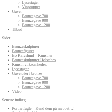
Lysestager
Vinpropper
Gaver
Bronzegave 700
Bronzegave 900
Bronzegave 1200
Tilbud
Sider
Bronzeskulpturer
Bronzefigurer
Bo Kalvslund – Kunstner
Bronzeskulpturer Holstebro
Kunst i virksomheder.
Lysestager
Gaveidéer i bronze
Bronzegave 700
Bronzegave 900
Bronzegave 1200
Video
Seneste indlæg
Portrætfugle – Kend dem på næbbet…!