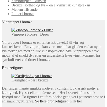
Samhørighed i kunsten
Bronze, sorthed og lys – en alkymistisk kunstpraksis
Mellem Tilstande
Ikoner i bronze
Vinpropper i bronze
Vinprop i bronze - Druer
Vinpropper i bronze er en fantastisk gaveidé til vin- og
kunstelskeren. En vinprop kan være med til at glæden ved at nyde
vin forlænges med en lille kunstoplevelse. Skal vinproppen have
motiv af et smukt dyr eller en understrege hvor vinen kommer fra
symboliseret ved druer i bronze.
Bronzefigurer
Kærlighed - par i bronze
Der findes mange smukke motiver i kunsten. Et klassisk motiv er
kærlighed. Kysset eller omfavnelsen . Her i skæret af en smuk
lyserød rose. To figurer i tæt forbindelse gengivet i patineret bronze i
en smuk irgrøn farve.
Se flere bronzefigurer. Klik her
.