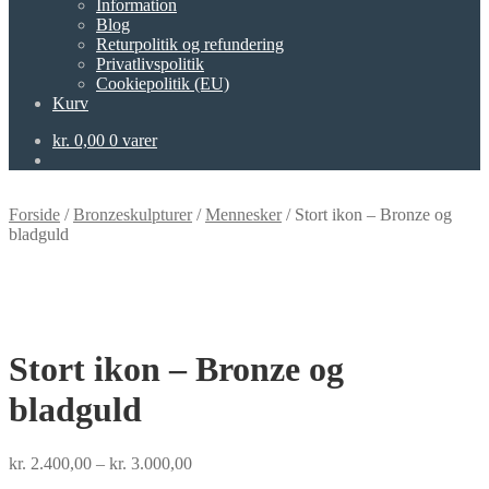
Information
Blog
Returpolitik og refundering
Privatlivspolitik
Cookiepolitik (EU)
Kurv
kr.
0,00
0 varer
Forside
/
Bronzeskulpturer
/
Mennesker
/
Stort ikon – Bronze og
bladguld
Stort ikon – Bronze og
bladguld
Prisinterval:
kr.
2.400,00
–
kr.
3.000,00
kr. 2.400,00