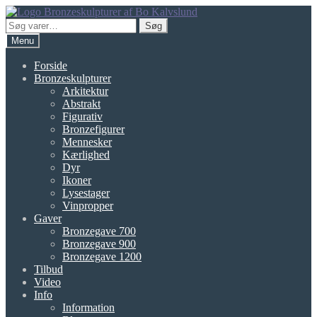
Spring
Spring
til
til
Søg
Søg
navigation
indhold
efter:
Menu
Forside
Bronzeskulpturer
Arkitektur
Abstrakt
Figurativ
Bronzefigurer
Mennesker
Kærlighed
Dyr
Ikoner
Lysestager
Vinpropper
Gaver
Bronzegave 700
Bronzegave 900
Bronzegave 1200
Tilbud
Video
Info
Information