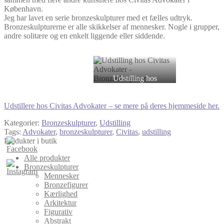
København.
Jeg har lavet en serie bronzeskulpturer med et fælles udtryk.
Bronzeskulpturerne er alle skikkelser af mennesker. Nogle i grupper,
andre solitære og en enkelt liggende eller siddende.
Udstilling hos
Civitas Advokater
–
Bronzeskulpturer
Udstillere hos Civitas Advokater – se mere på deres hjemmeside her.
Kategorier:
Bronzeskulpturer
,
Udstilling
Tags:
Advokater
,
bronzeskulpturer
,
Civitas
,
udstilling
Produkter i butik
Alle produkter
Bronzeskulpturer
Mennesker
Bronzefigurer
Kærlighed
Arkitektur
Figurativ
Abstrakt