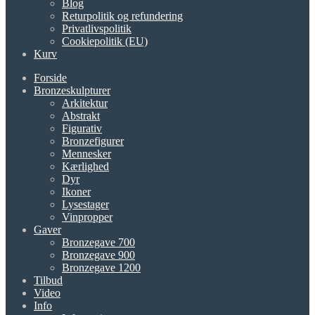
Blog
Returpolitik og refundering
Privatlivspolitik
Cookiepolitik (EU)
Kurv
Forside
Bronzeskulpturer
Arkitektur
Abstrakt
Figurativ
Bronzefigurer
Mennesker
Kærlighed
Dyr
Ikoner
Lysestager
Vinpropper
Gaver
Bronzegave 700
Bronzegave 900
Bronzegave 1200
Tilbud
Video
Info