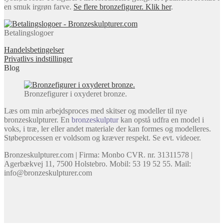
en smuk irgrøn farve.
Se flere bronzefigurer. Klik her
.
Betalingslogoer
Handelsbetingelser
Privatlivs indstillinger
Blog
Bronzefigurer i oxyderet bronze.
Læs om min arbejdsproces med skitser og modeller til nye
bronzeskulpturer. En
bronzeskulptur
kan opstå udfra en model i
voks, i træ, ler eller andet materiale der kan formes og modelleres.
Støbeprocessen er voldsom og kræver respekt. Se evt. videoer.
Bronzeskulpturer.com | Firma: Monbo CVR. nr. 31311578 |
Agerbækvej 11, 7500 Holstebro. Mobil: 53 19 52 55. Mail:
info@bronzeskulpturer.com