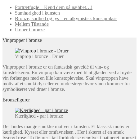
Portrætfugle – Kend dem på næbbet…!
Samhørighed i kunsten
Bronze, sorthed og lys – en alkymistisk kunstpraksis
Mellem Tilstande
Ikoner i bronze
Vinpropper i bronze
Vinprop i bronze - Druer
Vinpropper i bronze er en fantastisk gaveidé til vin- og
kunstelskeren. En vinprop kan være med til at glæden ved at nyde
vin forlænges med en lille kunstoplevelse. Skal vinproppen have
motiv af et smukt dyr eller en understrege hvor vinen kommer fra
symboliseret ved druer i bronze.
Bronzefigurer
Kærlighed - par i bronze
Der findes mange smukke motiver i kunsten. Et klassisk motiv er
kærlighed. Kysset eller omfavnelsen . Her i skæret af en smuk
lyserød rose. To figurer i tæt forbindelse gengivet i patineret bronze i